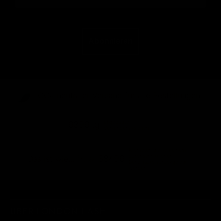
Abonnieren
CO₂-neu­t­raler Versand für alle Bestellungen
abgebaute
9399kg
Versandemissionen
Kilometer, die von einem
durchschnittlichen
38496
Das ist wie...
Benzinauto zurückgelegt
werden
ÜBER LONDON LASH