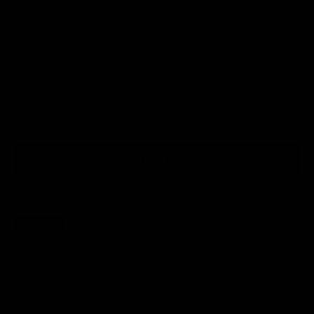
Anzahl
IN DEN WARENKORB
Weitere Bezahlmöglichkeiten
✅ KEIN RISIKO. Zufrieden oder Geld zurück.
📦 Bestellen Sie bis 15:00 Uhr (Mo–Fr) für den Versand noch am selben Tag.