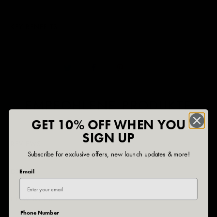
KEY BENEFITS
EMPFOHLENE PRODUKTE
GET 10% OFF WHEN YOU
SIGN UP
REVIEWS
Subscribe for exclusive offers, new launch updates & more!
DETAILS
Email
HOW TO USE
Phone Number