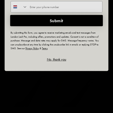
RELATED ARTICLES
Submit
By submitting this form, you agree to receive marketing emails and text messages from
London Lash Pro, including offers, promotions and updates. Consent is not a condition of
purchase. Message and data rates may apply for SMS. Message frequency varies. You
can unsubscribe at any time by clicking the unsubscribe link in emails or replying STOP to
SMS. See our
Privacy Policy
&
Terms
.
No, thank you
DIE PERFEKTE WIMPERNPINZETTE AUSWÄHLEN