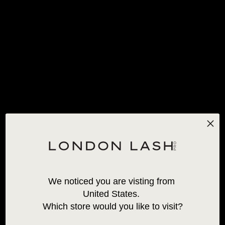
KOSTENLOSER STANDARDVERSAND
FÜR BESTELLUNGEN
ÜBER 120 €!
*AUSNAHMEN GELTEN
0
STARTSEITE
/
DIE HENNA-BESTSELLER
DIE HENNA-BESTSELLER
We noticed you are visting from 
SELLING
FAST!
United States. 
SO HENNA
SO HENNA
Which store would you like to visit?
AUGENBRAUENPUDER
AUGENBRAUENPUDER IN
3G
PÄCKCHEN - 1G