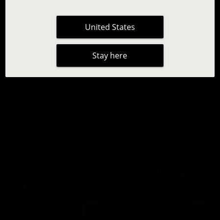
1 Bewertung
10 Bewertungen
United States
23,95 €
8,95 €
Stay here
"SO HENNA" WEISSE P
"SO HENNA"
ASTE
AUGENBRAUENFADEN
1 Bewertung
Keine Bewertungen
19,95 €
5,95 €