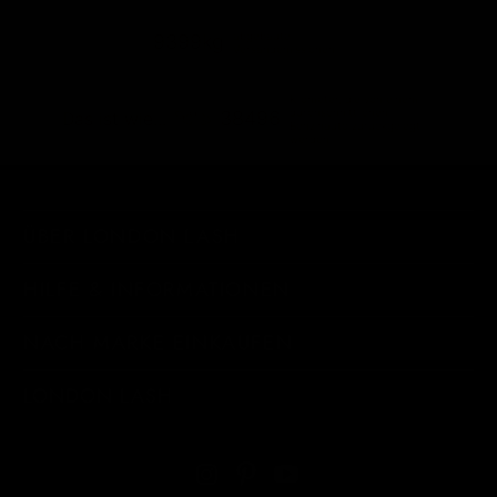
abgebaute
9399kg
Versandemissionen
Kilometer, die von einem
durchschnittlichen
38496
Das ist wie...
Benzinauto zurückgelegt
werden
ÜBER LONDON LASH
HILFE & INFORMATIONEN
NACH MARKE EINKAUFEN
LONDON LASH