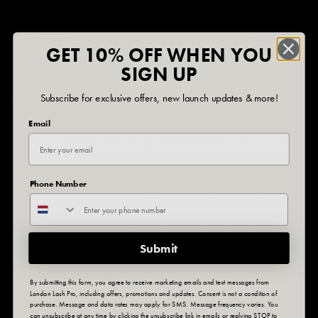
GET 10% OFF WHEN YOU
SIGN UP
Subscribe for exclusive offers, new launch updates & more!
Email
VERPASSE NICHT, WAS ALS NÄCHSTES
KOMMT
Phone Number
Melde dich für unseren Newsletter an und erfahre als Erste von
neuen Produkteinführungen, exklusiven Angeboten,
Expertenwissen und Neuigkeiten aus der Lash-Branche!
Submit
E-Mail-Adresse
By submitting this form, you agree to receive marketing emails and text messages from
London Lash Pro, including offers, promotions and updates. Consent is not a condition of
purchase. Message and data rates may apply for SMS. Message frequency varies. You
can unsubscribe at any time by clicking the unsubscribe link in emails or replying STOP to