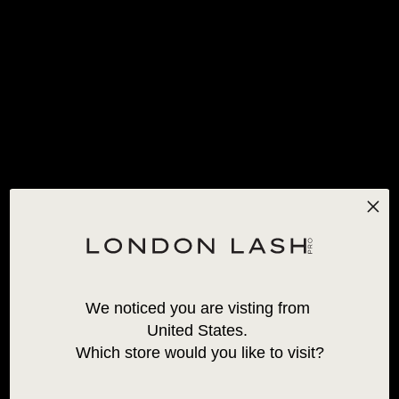
KOSTENLOSER STANDARDVERSAND
FÜR BESTELLUNGEN
ÜBER 120 €!
*AUSNAHMEN GELTEN
0
KLEBSTOFFTABELLE
We noticed you are visting from 
United States. 
Which store would you like to visit?