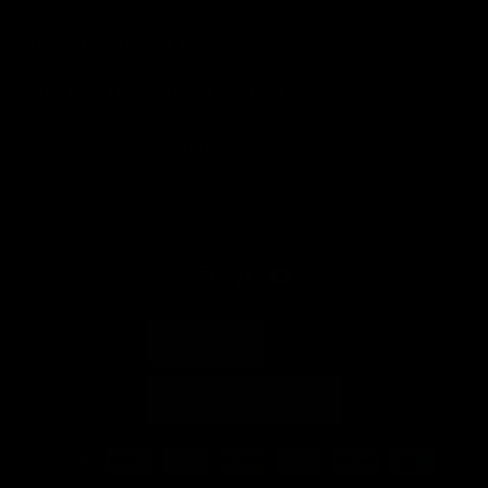
ÜBER LONDON LASH
HILFE & INFORMATIONEN
NACH MARKE EINKAUFEN
LONDON LASH
DEUTSCH
ÖSTERREICH (EUR €)