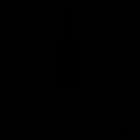
SELLING
FAST!
FLEXIE WIMPERNKLEBER
409 Bewertungen
48,95 €