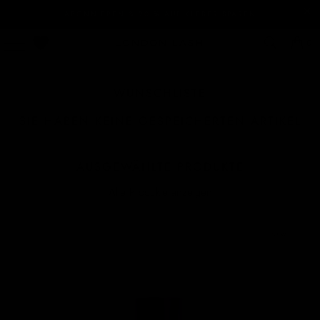
ABONNIEREN & 20 % AUF KLEBER SPAREN
0
WUNSCHLISTE
SIE HABEN KEINE GESPEICHERTEN ARTIKEL
AUSGEWÄHLTE PRODUKTE
Alle Produkte anzeigen
NEW