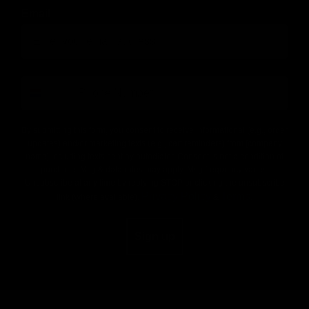
Email
number
By submitting this form, you consent to receive informational (e.g., order
updates) and/or marketing texts (e.g., cart reminders) from [company
name] including texts sent by autodialer. Consent is not a condition of
purchase. Msg & data rates may apply. Msg frequency varies.
Unsubscribe at any time by replying STOP or clicking the unsubscribe
Privacy Policy
Terms
link (where available).
&
.
Sign up