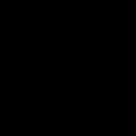
CO₂-neu­t­raler Versand für alle Bestellungen
abgebaute
9396kg
Versandemissionen
Kilometer, die von einem
durchschnittlichen
38485
Das ist wie...
Benzinauto zurückgelegt
werden
ÜBER LONDON LASH
HILFE & INFORMATIONEN
NACH MARKE EINKAUFEN
LONDON LASH