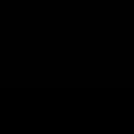
SWIFT BOND KLEBER/KLEBSTOFF
4 Bewertungen
42,95 €
DON'T MISS WHAT'S COMING NEXT
Join our newsletter and be first in line for new product launches,
exclusive deals, expert education, and lash industry news!