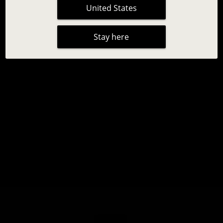
United States
Stay here
INVISIBLUE WIMPERNKLEBER
Keine Bewertungen
31,95 €
0,5 BIS 1 SEKUNDE