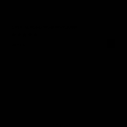
CRYSTAL BOND WIMPERNKLEBER
73 Bewertungen
36,95 €
0,5 SEKUNDE