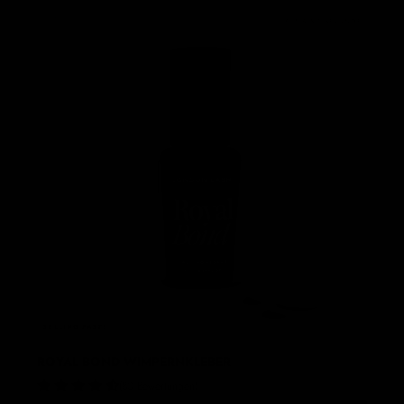
0,5 BIS 1 SEKUNDE
SELLING
FAST!
ROYAL BOND WIMPERNKLEBER
80 Bewertungen