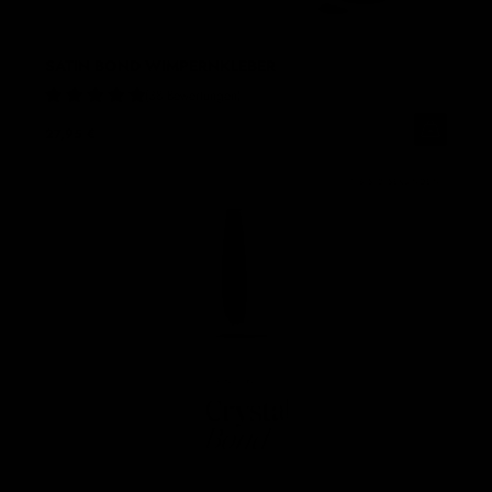
SATIN BOND WIMPERNKLEBER
38 Bewertungen
27,95 €
1 BIS 2 SEKUNDEN