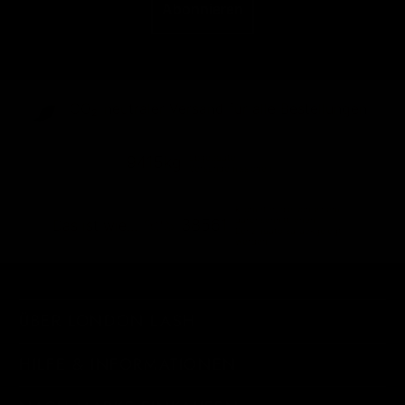
Abonnieren
CO₂-neu­t­raler Versand für alle Bestellungen
abgebaute
9415kg
Versandemissionen
Kilometer, die von einem
durchschnittlichen
38561
Das ist wie...
Benzinauto zurückgelegt
werden
ÜBER LONDON LASH
HILFE & INFORMATIONEN