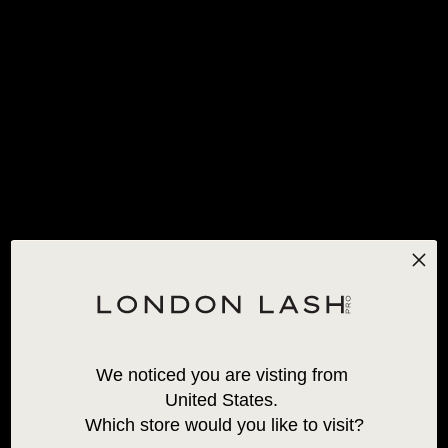
KOSTENLOSER STANDARDVERSAND
FÜR BESTELLUNGEN
ÜBER 120 €!
*AUSNAHMEN GELTEN
0
STARTSEITE
/
0.15
0.15
We noticed you are visting from 
CLASSIC MAYFAIR
MATT FLAT (ELLIPSE /
United States. 
LASHES 0.15
KASCHMIR) ULTRA SOFT
Which store would you like to visit?
LASHES 0,15