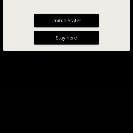
12 Bewertungen
6 Bewertungen
Aus
17,95 €
Aus
19,95 €
United States
Stay here
CLASSIC CHELSEA
MAYFAIR LASHES IN
LASHES 0.15
SCHWARZ-BRAUN -
PROBE
6 Bewertungen
Keine Bewertungen
14,95 €
7,20 €