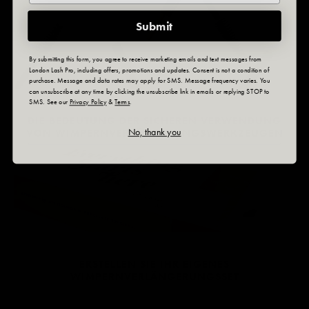
Submit
By submitting this form, you agree to receive marketing emails and text messages from
London Lash Pro, including offers, promotions and updates. Consent is not a condition of
purchase. Message and data rates may apply for SMS. Message frequency varies. You
can unsubscribe at any time by clicking the unsubscribe link in emails or replying STOP to
SMS. See our
Privacy Policy
&
Terms
.
DIE BEDEUTUNG DER SICHEREN VERWENDUNG
No, thank you
VON WIMPERNVERLÄNGERUNGSWERKZEUGEN
ERSTELLEN SIE IHR EIGENES
WIMPERNVERLÄNGERUNGSSET