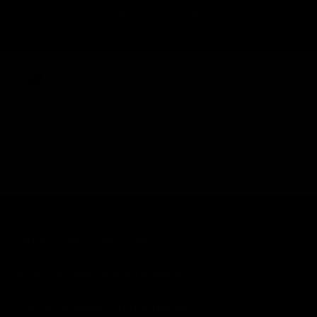
CO₂-neu­t­raler Versand für alle Bestellungen
abgebaute
9399kg
Versandemissionen
Kilometer, die von einem
durchschnittlichen
38496
Das ist wie...
Benzinauto zurückgelegt
werden
ÜBER LONDON LASH
HILFE & INFORMATIONEN
NACH MARKE EINKAUFEN