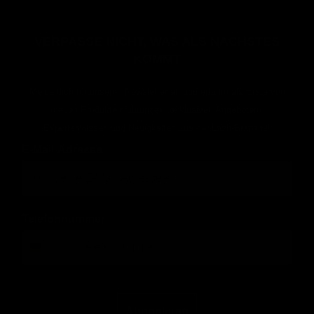
VERPASSE NICHT, WAS ALS NÄCHSTES
KOMMT
Melde dich für unseren Newsletter an und erfahre als Erste von
neuen Produkteinführungen, exklusiven Angeboten,
Expertenwissen und Neuigkeiten aus der Lash-Branche!
E-Mail-Adresse
Telefonnummer
Abonnieren