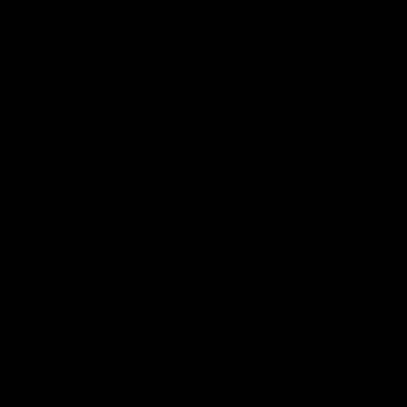
Anzahl
IN DEN WARENKORB
Weitere Bezahlmöglichkeiten
✅ KEIN RISIKO. Zufrieden oder Geld zurück.
📦 Bestellen Sie bis 15:00 Uhr (Mo–Fr) für den Versand noch am selben Tag.