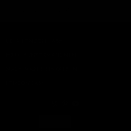
Kilometer, die von einem
durchschnittlichen
38526
Das ist wie...
Benzinauto zurückgelegt
werden
ÜBER LONDON LASH
HILFE & INFORMATIONEN
NACH MARKE EINKAUFEN
LONDON LASH
DEUTSCH