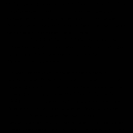
Mayfair Eyelash Extensions
(1 x 0,05 C Curl, 0,07 C Curl, 0,15
C Curl gemischte Trays)
beigelegt.
Diese Verlängerungen
erzeugen ein kräftiges und mattes Finish, perfekt für die
Dramatik der Volume Lash Extensions. Sie können sie natürlich
mit
den ebenfalls in diesem Set enthaltenen
Chelsea Lashes
austauschen
(1 x 0,07 C Curl, 0,12 C Curl gemischte Trays)
und sie mischen, um ein subtileres, aber dennoch auffälliges
Hybrid-Wimpernset aus klassischen und Volumen-
Wimpernfächern zu erstellen.
Und wenn wir schon von Wimpernfächern sprechen: In
diesem Wimpern-Starter-Kit für Volumenwimpern haben wir
vorgefertigte Volumenfächer, insbesondere unsere bewährten
Camellia Easy Fanning Lashes
(1 x 0,07 C Curl gemischte
Schale)
, beigefügt
. Diese
Easy Fanning Lashes haben eine
Mit einem halbmatten Finish und einer Mischung aus zwei
Längen pro Streifen zaubern Sie mühelos einen
atemberaubenden, strukturierten Wimpern-Look. Die beiden
Längen unterscheiden sich um 2 mm, z. B. 8 mm und 10 mm