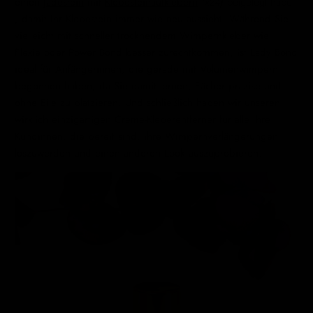
einen
Jadestein
mit
Klebesteinaufklebern
(x24)
beigelegt haben
, damit Ihr Klebestein immer wie neu aussieht. Während Sie
vielleicht mit schneller trocknendem Wimpernkleber wie
Flexie oder Power Bond besser zurechtkommen, ist Lady Bond
ideal für Anfängerinnen, die gerade mit Volumenwimpern
begonnen haben, da Sie damit lernen, Fächer präzise und
ohne Eile zu platzieren. Und schließlich haben wir unseren
wirklich einzigartigen
Creme-Kleberentferner
für alle Ihre
Kundinnen, die bereit sind, ihre Wimpernverlängerungen
loszuwerden und einen anderen Look auszuprobieren.