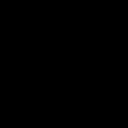
ABONNIEREN & 20 % AUF KLEBER SPAREN
0
STARTSEITE
/
NACHRICHT
← VORHERIGER
/
NÄCHSTER →
WAS IST IM LONDON LASH VOLUME LASHES
EINFÜHRUNGSSET ENTHALTEN?
von Evo Raev
Juni 27, 2023
4 min lesen.