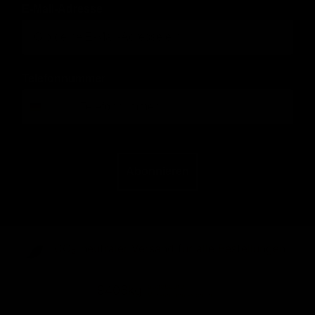
E-Mail-Adresse
Telefonnummer
Abonnieren
CO₂-neu­t­raler Versand für alle Bestellungen
abgebaute
9406kg
Versandemissionen