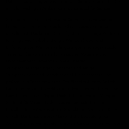
Daher ist es wichtig zu wissen, in was Sie investieren. Ein Set
mit allen wichtigen Artikeln kann daher ideal für Sie sein.
Sie fragen sich vielleicht, warum Sie nicht das verwenden
können, was in Ihrem aktuellen Classic Lashes Kit bereits
enthalten ist. Das können Sie auf jeden Fall. Einige Produkte
für Dinge wie
Vorbehandlung
,
Wimpernkleber
und
Entfernung von Wimpernverlängerungen
sind sogar absolut
vielseitig, Sie können sie für klassische, Volumen- und
Hybridwimpern verwenden. Viele unserer
Wimpernverlängerungen, Pinzetten und einige
Wimpernkleber sind jedoch speziell für erfahrenere und
geübte Lash Techs entwickelt. Der Einzelkauf jedes Artikels
kann eine enorme Investition sein, insbesondere für Volume
Lash Technicians-Anfänger. Deshalb haben wir ein Wimpern-
Starterkit für Volume Lashes zusammengestellt, das im
Einzelhandel 199 € kostet und Produkte im Wert von 354 €
enthält! Das Ethos unserer Marke ist die Bedeutung von
Aufklärung und wir möchten unseren Kunden helfen, von der