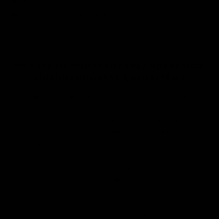
Verwendung zugänglicher Produkte zu profitieren. Es ist uns
wichtig, Lash Artists die Möglichkeit zu geben, ihre
Fähigkeiten zu entwickeln und Qualitätsprodukte zu
verwenden.
WAS IST IM WIMPERNVERLÄNGERUNGS-
EINFÜHRUNGSSET ENTHALTEN?
Sehen wir uns an, was dieses Set zu bieten hat. Wie Sie
inzwischen wissen, verwendet Volume Lashes eine Technik,
bei der ein „Wimpernfächer“ aus zwei oder mehr einzelnen
Wimpern erstellt und dann auf die natürlichen Wimpern
gesetzt wird, um einen volleren und kräftigeren Look zu
erzielen. In Ihrem Classic Eyelash Training Kit finden Sie
möglicherweise Ellipse Flat Lashes. Diese Wimpern eignen
sich ideal für Classic Lashes und werden nicht für Volume
Lashes empfohlen. Daher sind einige Artikel aus Ihren
vorherigen Einkäufen nicht für die Volume Lashes-Technik
geeignet. Für Volume Lashes haben wir die London Lash