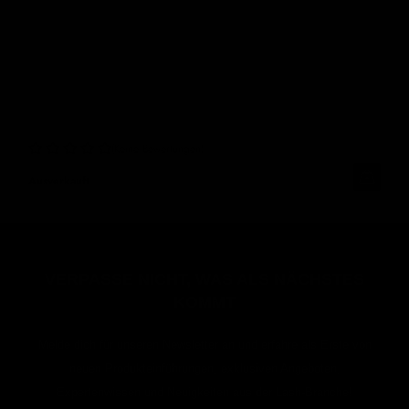
Keine Bewertungen
Ausverkauft
VERPASSE NICHT, WAS ALS NÄCHSTES
KOMMT
Melde dich für unseren Newsletter an und erfahre als Erste von
neuen Produkteinführungen, exklusiven Angeboten,
Expertenwissen und Neuigkeiten aus der Lash-Branche!