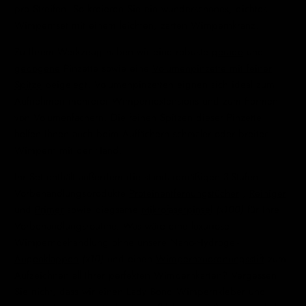
pro Streifen. So kreieren Sie ein wunderschönes, dichtes
Wimpernset mit einem leichten, zarten Wimpernkranz.
Zu Ihrem Werkzeug haben wir eine robuste
gerade
und
gebogene
Pinzette sowie eine
Volumenpinzette mit feiner
Spitze
beigelegt.
Volumenpinzetten eignen sich ideal zum
Aufnehmen mehrerer Wimpernextensions und zum Formen
von Volumenfächern. Die feinen Spitzen dieser Pinzette
helfen Ihnen auch beim Auffächern schmaler oder breiter
Wimpern mit der Hand.
Ihr Set enthält außerdem die standardmäßigen 3-Stufen-
Vorbehandlungsprodukte
Proteinentfernungstücher
,
Reiniger
und
Primer
sowie biegsame
Mikrofaserpinsel
(x100)
für Ihre
Vorbehandlungsroutine. Was wäre eine luxuriöse
Wimpernbehandlung ohne unsere
Nano-Hydrogel-
Augenklappen
(x10)
und einen
Wimpernzuordnungsstift
zum
Aufzeichnen all Ihrer perfekten Wimpernkarten? Vergessen
Sie nicht, dass wir einen
Lady Bond
Wimpernkleber und